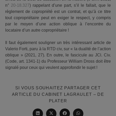
n°
20-18.327
) rappelant d’une part, s’il le fallait, que le
règlement de copropriété est un contrat, et qu’à ce titre
tout copropriétaire peut en exiger le respect, y compris
par le moyen d’une action oblique à l’encontre du
locataire d’un autre copropriétaire !
Il faut également souligner un très intéressant article de
Valerio Forti, paru à la RTD civ, sur « la dualité de l’action
oblique » (2021, 27). En outre, le fascicule au JCl. Civ.
(Code, art. 1341-1) du Professeur William Dross doit être
signalé pour ceux qui veulent approfondir le sujet !
SI VOUS SOUHAITEZ PARTAGER CET
ARTICLE DU CABINET LAGRAULET – DE
PARTAGER
PLATER
CE
CONTENU
Ouvrir
Ouvrir
Ouvrir
Ouvrir