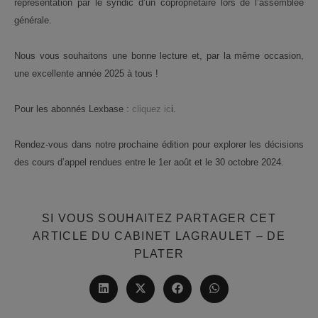
représentation par le syndic d’un copropriétaire lors de l’assemblée
générale.
Nous vous souhaitons une bonne lecture et, par la même occasion,
une excellente année 2025 à tous !
Pour les abonnés Lexbase :
cliquez ic
i.
Rendez-vous dans notre prochaine édition pour explorer les décisions
des cours d’appel rendues entre le 1er août et le 30 octobre 2024.
SI VOUS SOUHAITEZ PARTAGER CET
ARTICLE DU CABINET LAGRAULET – DE
PARTAGER
PLATER
CE
CONTENU
Ouvrir
Ouvrir
Ouvrir
Ouvrir
dans
dans
dans
dans
une
une
une
une