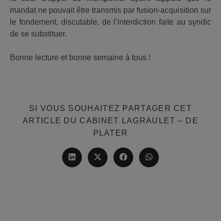
mandat ne pouvait être transmis par fusion-acquisition sur
le fondement, discutable, de l’interdiction faite au syndic
de se substituer.
Bonne lecture et bonne semaine à tous !
SI VOUS SOUHAITEZ PARTAGER CET
ARTICLE DU CABINET LAGRAULET – DE
PARTAGER
PLATER
CE
CONTENU
Ouvrir
Ouvrir
Ouvrir
Ouvrir
dans
dans
dans
dans
une
une
une
une
autre
autre
autre
autre
fenêtre
fenêtre
fenêtre
fenêtre