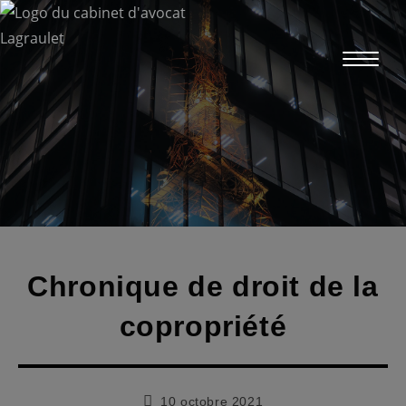
Skip
to
content
Chronique de droit de la
copropriété
Publication
10 octobre 2021