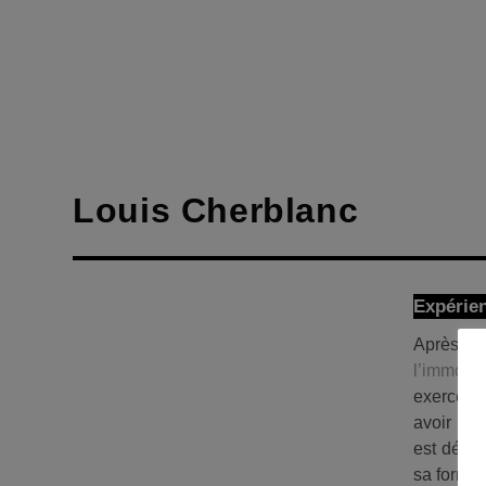
Louis Cherblanc
Expérien
Après l’
l’immobil
exerce d
avoir pré
est désor
sa format