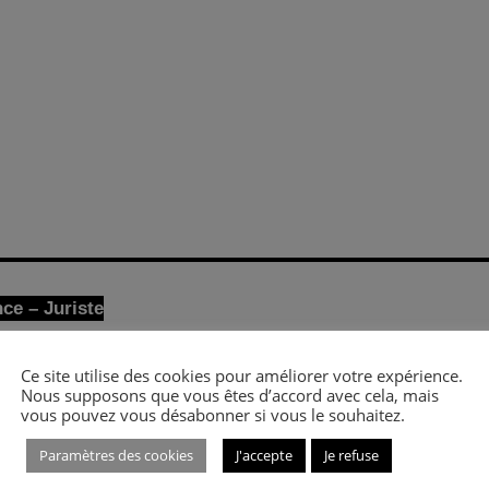
ce – Juriste
obtention d’un
Master 2, droit de l’urbanisme, de la construc
ier au sein de l’Université de Bordeaux
, Louis a intégré le cab
Ce site utilise des cookies pour améliorer votre expérience.
Nous supposons que vous êtes d’accord avec cela, mais
es fonctions de juriste, auprès de Me
Pierre-Edouard Lagraul
vous pouvez vous désabonner si vous le souhaitez.
paré l’examen du CRFPA au sein de l’Université Paris 5 – Des
mais élève-avocat à l’école française du Barreau (EFB) et fina
Paramètres des cookies
J'accepte
Je refuse
ion d’avocat au sein du cabinet.