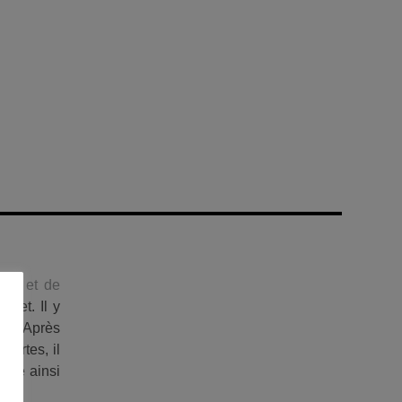
tion et de
inet. Il y
et
. Après
cartes, il
lise ainsi