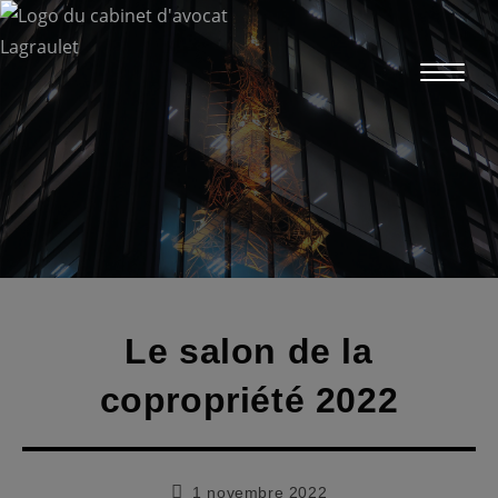
Skip
to
content
Le salon de la
copropriété 2022
Publication
1 novembre 2022