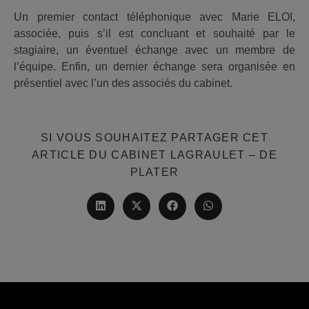
Un premier contact téléphonique avec Marie ELOI,
associée, puis s’il est concluant et souhaité par le
stagiaire, un éventuel échange avec un membre de
l’équipe. Enfin, un dernier échange sera organisée en
présentiel avec l’un des associés du cabinet.
SI VOUS SOUHAITEZ PARTAGER CET
ARTICLE DU CABINET LAGRAULET – DE
PARTAGER
PLATER
CE
CONTENU
Ouvrir
Ouvrir
Ouvrir
Ouvrir
dans
dans
dans
dans
une
une
une
une
autre
autre
autre
autre
fenêtre
fenêtre
fenêtre
fenêtre